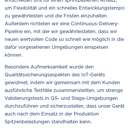
entschieden uns für einen sprintbasierten Ansatz,
um Flexibilität und ein schnelles Entwicklungstempo
zu gewährleisten und die Fristen einzuhalten.
Außerdem richteten wir eine Continuous-Delivery-
Pipeline ein, mit der wir gewährleisteten, dass wir
Your privacy is our core value
neuen wertvollen Code so schnell wie möglich in die
dafür vorgesehenen Umgebungen einspeisen
As well as continuous improvement of your experience
with our website. To ensure you're getting the most
können.
relevant content and the best website performance, we
Besondere Aufmerksamkeit wurde den
gather and analyze cookies.
Qualitätssicherungsaspekten des IoT-Geräts
By clicking 'Accept cookies,' you accept our Privacy
gewidmet, indem wir gemeinsam mit dem Kunden
Policy and consent to the use of cookies on our website.
ausführliche Testfälle zusammenstellten, um strenge
To learn more about which cookies we use and why,
Validierungstests in QS- und Stage-Umgebungen
please check out our
Cookie Policy
and
Privacy Policy
.
durchzuführen und sicherzustellen, dass unser Gerät
auch nach dem Einsatz in der Produktion
Show details
Spitzenbelastungen standhalten kann.