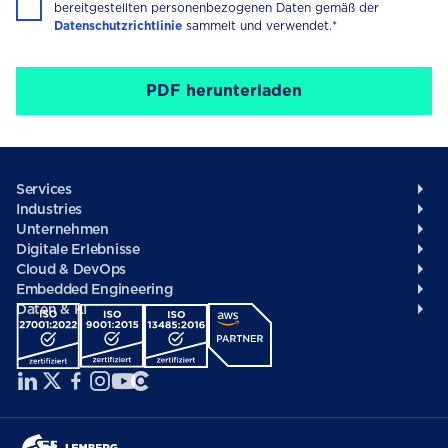
bereitgestellten personenbezogenen Daten gemäß der
Datenschutzrichtlinie
sammelt und verwendet.*
Footer
Services
Industries
/
Unternehmen
German
Digitale Erlebnisse
Cloud & DevOps
Embedded Engineering
Daten & KI
Social
menü