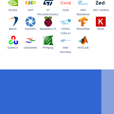
Nvidia
NXP
ST
Coral
Intel
ZED camera
Microelectronics
RealSense
Basler
OpenMV
Raspberry Pi
STM32
Tensorflow
Keras
Cube.AI
OpenCV
GStreamer
FFmpeg
Intel
MATLAB
Movidius