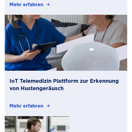
Mehr erfahren
Über
24-
fach
schnelleres
Wiegen
von
Tieren
mit
einer
Computer-
Vision-
IoT Telemedizin Plattform zur Erkennung
Lösung
von Hustengeräusch
Mehr erfahren
Über
IoT
Telemedizin
Plattform