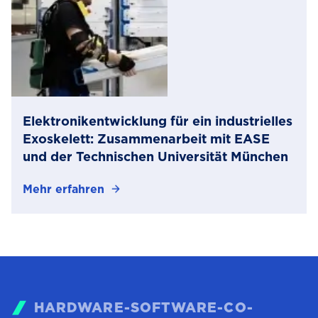
zur
Erkennung
von
Hustengeräusch
Elektronikentwicklung für ein industrielles
Exoskelett: Zusammenarbeit mit EASE
und der Technischen Universität München
Mehr erfahren
Über
Elektronikentwicklung
für
ein
industrielles
Exoskelett:
Zusammenarbeit
HARDWARE-SOFTWARE-CO-
mit