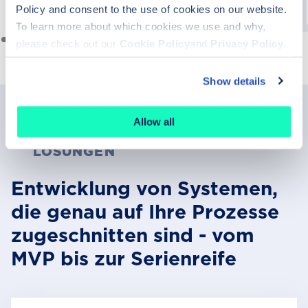
Policy and consent to the use of cookies on our website.
To learn more about which cookies we use and why,
please check out our
Cookie Policy
and
Privacy Policy
.
Show details
Allow all
MASSGESCHNEIDERTE EDGE-KI-L
ÖSUNGEN
Entwicklung von Systemen,
die genau auf Ihre Prozesse
zugeschnitten sind - vom
MVP bis zur Serienreife