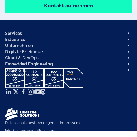
Kontakt aufnehmen
Footer
Services
Industries
/
Unternehmen
German
Digitale Erlebnisse
Cloud & DevOps
Embedded Engineering
Daten & KI
Social
menü
Datenschutzbestimmungen
Impressum
Copyright
info@lembergsolutions.com
Copyright © 2007-2026. Alle Rechte vorbehalten