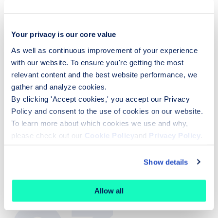
Your privacy is our core value
As well as continuous improvement of your experience
UI/UX
with our website. To ensure you're getting the most
relevant content and the best website performance, we
Erschaffung einer an die Bedürfnisse der Endnutzer
gather and analyze cookies.
angepassten Benutzeroberfläche (UI/UX), Erstellung
By clicking 'Accept cookies,' you accept our Privacy
Policy and consent to the use of cookies on our website.
von Design-Wireframes und Prüfung ihrer
To learn more about which cookies we use and why,
Machbarkeit mit unseren Ingenieuren
please check out our
Cookie Policy
and
Privacy Policy
.
Show details
Allow all