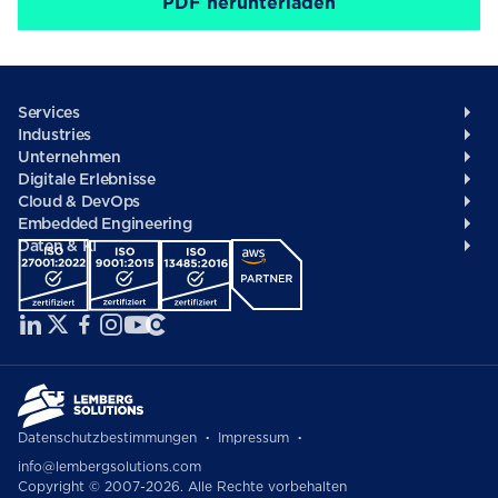
Footer
Services
Industries
/
Unternehmen
German
Digitale Erlebnisse
Cloud & DevOps
Embedded Engineering
Daten & KI
Social
menü
Datenschutzbestimmungen
Impressum
Copyright
info@lembergsolutions.com
Copyright © 2007-2026. Alle Rechte vorbehalten