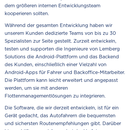
dem größeren internen Entwicklungsteam
kooperieren sollten.
Während der gesamten Entwicklung haben wir
Your privacy is our core value
unserem Kunden dedizierte Teams von bis zu 30
As well as continuous improvement of your experience
Spezialisten zur Seite gestellt. Zurzeit entwickeln,
with our website. To ensure you're getting the most
testen und supporten die Ingenieure von Lemberg
relevant content and the best website performance, we
gather and analyze cookies.
Solutions die Android-Plattform und das Backend
By clicking 'Accept cookies,' you accept our Privacy
des Kunden, einschließlich einer Vielzahl von
Policy and consent to the use of cookies on our website.
Android-Apps für Fahrer und Backoffice-Mitarbeiter.
To learn more about which cookies we use and why,
Die Plattform kann leicht erweitert und angepasst
please check out our
Cookie Policy
and
Privacy Policy
.
werden, um sie mit anderen
Flottenmanagementlösungen zu integrieren.
Show details
Die Software, die wir derzeit entwickeln, ist für ein
Gerät gedacht, das Autofahrern die bequemsten
Allow all
und sichersten Routenempfehlungen gibt. Darüber